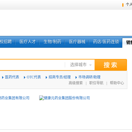
个
校招聘
医疗人才
生物/制药
医疗器械
药店/医药连锁
销
选择城市
医药代表
OTC代表
招商专员/经理
市场调研/助理
高级搜索
|
职位导航
|
帮助中心