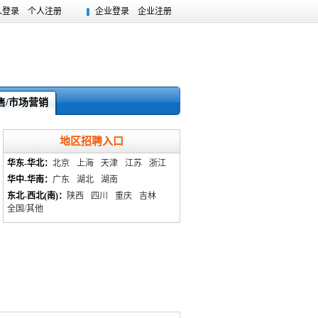
人登录
个人注册
企业登录
企业注册
售/市场营销
地区招聘入口
华东-华北：
北京
上海
天津
江苏
浙江
华中-华南：
广东
湖北
湖南
东北-西北(南)：
陕西
四川
重庆
吉林
全国/其他