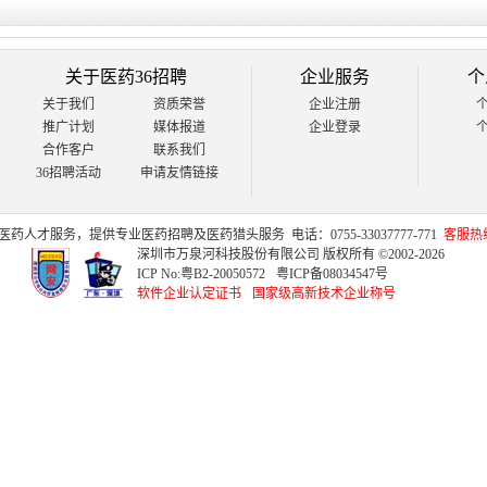
关于医药36招聘
企业服务
个
关于我们
资质荣誉
企业注册
推广计划
媒体报道
企业登录
合作客户
联系我们
36招聘活动
申请友情链接
医药人才
服务，提供专业
医药招聘
及
医药猎头
服务
电话：0755-33037777-771
客服热线：
深圳市万泉河科技股份有限公司 版权所有 ©2002-2026
ICP No:
粤B2-20050572
粤ICP备08034547号
软件企业认定证书
国家级高新技术企业称号