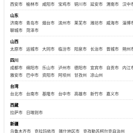
西安市
榆林市
咸阳市
宝鸡市
铜川市
延安市
渭南市
汉中
山东
济南市
青岛市
烟台市
滨州市
莱芜市
潍坊市
威海市
淄博
聊城市
菏泽市
山西
太原市
运城市
大同市
临汾市
阳泉市
长治市
晋城市
朔州
四川
成都市
绵阳市
乐山市
泸州市
德阳市
宜宾市
自贡市
内江
雅安市
巴中市
资阳市
阿坝州
甘孜州
凉山州
台湾
台北市
台南市
基隆市
台中市
高雄市
新竹市
嘉义市
西藏
拉萨市
日喀则市
新疆
乌鲁木齐市
克拉玛依市
喀什地区市
克孜勒苏柯尔克自治州