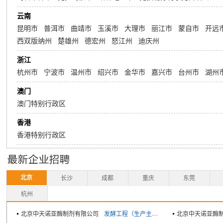
云南
昆明市
普洱市
曲靖市
玉溪市
大理市
丽江市
蒙自市
开远
西双版纳州
楚雄州
德宏州
怒江州
迪庆州
浙江
杭州市
宁波市
温州市
绍兴市
金华市
嘉兴市
台州市
湖州
澳门
澳门特别行政区
香港
香港特别行政区
北京
长沙
成都
重庆
东莞
杭州
北京中天诺亚酶制剂有限公司
发酵工程（生产主管）
北京中天诺亚酶