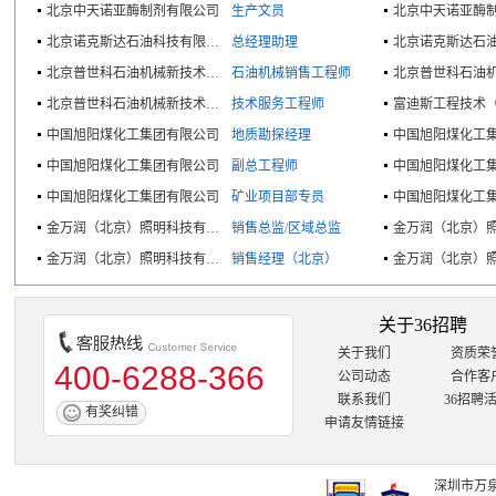
北京中天诺亚酶制剂有限公司
生产文员
北京中天诺亚酶
北京诺克斯达石油科技有限公司
总经理助理
北京普世科石油机械新技术有限公司
石油机械销售工程师
北京普世科石油机械新技术有限公司
技术服务工程师
中国旭阳煤化工集团有限公司
地质勘探经理
中国旭阳煤化工
中国旭阳煤化工集团有限公司
副总工程师
中国旭阳煤化工
中国旭阳煤化工集团有限公司
矿业项目部专员
中国旭阳煤化工
金万润（北京）照明科技有限公司
销售总监/区域总监
金万润（北京）照明科技有限公司
销售经理（北京）
关于36招聘
关于我们
资质荣
400-6288-366
公司动态
合作客
联系我们
36招聘
有奖纠错
申请友情链接
深圳市万泉