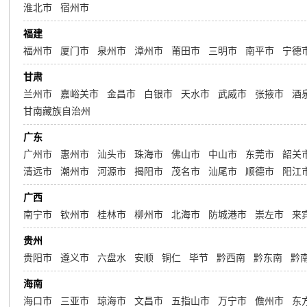
淮北市
宿州市
福建
福州市
厦门市
泉州市
漳州市
莆田市
三明市
南平市
宁德
甘肃
兰州市
嘉峪关市
金昌市
白银市
天水市
武威市
张掖市
酒
甘南藏族自治州
广东
广州市
惠州市
汕头市
珠海市
佛山市
中山市
东莞市
韶关
清远市
潮州市
河源市
揭阳市
茂名市
汕尾市
顺德市
阳江
广西
南宁市
钦州市
桂林市
柳州市
北海市
防城港市
崇左市
来
贵州
贵阳市
遵义市
六盘水
安顺
铜仁
毕节
黔西南
黔东南
黔
海南
海口市
三亚市
琼海市
文昌市
五指山市
万宁市
儋州市
东