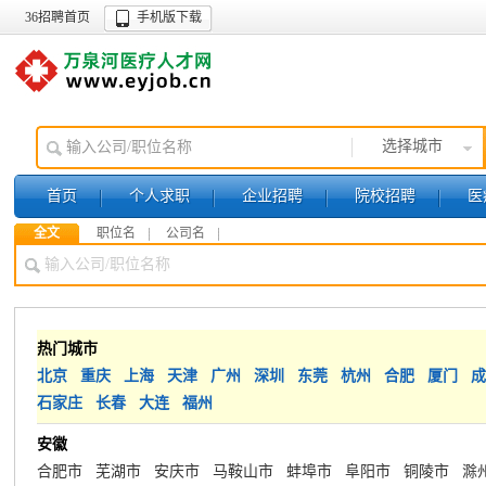
36招聘首页
手机版下载
选择城市
首页
个人求职
企业招聘
院校招聘
医
全文
职位名
公司名
销售/市场营销
热门城市
北京
重庆
上海
天津
广州
深圳
东莞
杭州
合肥
厦门
成
石家庄
长春
大连
福州
安徽
合肥市
芜湖市
安庆市
马鞍山市
蚌埠市
阜阳市
铜陵市
滁