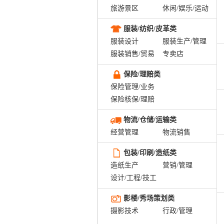
旅游景区
休闲/娱乐/运动
服装/纺织/皮革类
服装设计
服装生产/管理
服装销售/贸易
专卖店
保险/理赔类
保险管理/业务
保险核保/理赔
物流/仓储/运输类
经营管理
物流销售
包装/印刷/造纸类
造纸生产
营销/管理
设计/工程/技工
影楼/秀场策划类
摄影技术
行政/管理