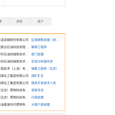
津
西安
南宁
天诺亚酶制剂有限公司
区域销售经理（食品/生物专业）
北京诺克斯达石油科技有限公司
解释工程师
北京普世科石油机械新技术有限公司
部门经理
北京普世科石油机械新技术有限公司
实验分析操作员
富迪斯工程技术（上海）有限公司
销售工程师（北京）
阳煤化工集团有限公司
煤矿矿长
阳煤化工集团有限公司
煤炭开发技术人员
金万润（北京）照明科技有限公司
采购专员
金万润（北京）照明科技有限公司
行政助理
佛山市南海嘉美时代照明有限公司
大客户部经理