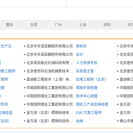
重庆
东莞
广州
上海
深圳
天
生产主管）
北京中天诺亚酶制剂有限公司
质检员
北京中
北京中天诺亚酶制剂有限公司
会计
理
北京诺克斯达石油科技有限公司
人力资源专员
销售工程师
北京普世科石油机械新技术有限公司
实验室主管
工程师
富迪斯工程技术（上海）有限公司
应用工程师（北京）
经理
中国旭阳煤化工集团有限公司
煤炭外贸经理
中国旭
师
中国旭阳煤化工集团有限公司
技术中心经理
中国旭
部专员
中国旭阳煤化工集团有限公司
煤化工产品贸易经理
区域总监
金万润（北京）照明科技有限公司
EMC方案工程师
（北京）
金万润（北京）照明科技有限公司
出纳