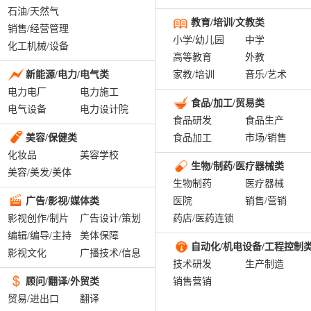
石油/天然气
教育/培训/文教类
销售/经营管理
小学/幼儿园
中学
化工机械/设备
高等教育
外教
新能源/电力/电气类
家教/培训
音乐/艺术
电力电厂
电力施工
食品/加工/贸易类
电气设备
电力设计院
食品研发
食品生产
美容/保健类
食品加工
市场/销售
化妆品
美容学校
生物/制药/医疗器械类
美容/美发/美体
生物制药
医疗器械
广告/影视/媒体类
医院
销售/营销
影视创作/制片
广告设计/策划
药店/医药连锁
编辑/编导/主持
美体保障
自动化/机电设备/工程控制
影视文化
广播技术/信息
技术研发
生产制造
顾问/翻译/外贸类
销售营销
贸易/进出口
翻译