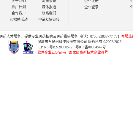
关于我们
资质荣誉
企业注册
推广计划
媒体报道
企业登录
合作客户
联系我们
36招聘活动
申请友情链接
医药人才
服务，提供专业
医药招聘
及
医药猎头
服务
电话：0755-33037777-771
客服热线：
深圳市万泉河科技股份有限公司 版权所有 ©2002-2026
ICP No:
粤B2-20050572
粤ICP备08034547号
软件企业认定证书
国家级高新技术企业称号