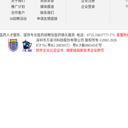
关于我们
资质荣誉
企业注册
推广计划
媒体报道
企业登录
合作客户
联系我们
36招聘活动
申请友情链接
医药人才
服务，提供专业
医药招聘
及
医药猎头
服务
电话：0755-33037777-771
客服热线：
深圳市万泉河科技股份有限公司 版权所有 ©2002-2026
ICP No:
粤B2-20050572
粤ICP备08034547号
软件企业认定证书
国家级高新技术企业称号